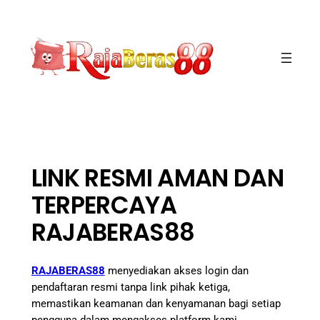
Lewati
ke
konten
LINK RESMI AMAN DAN
TERPERCAYA
RAJABERAS88
RAJABERAS88
menyediakan akses login dan
pendaftaran resmi tanpa link pihak ketiga,
memastikan keamanan dan kenyamanan bagi setiap