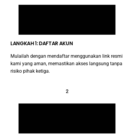
LANGKAH 1: DAFTAR AKUN
Mulailah dengan mendaftar menggunakan link resmi
kami yang aman, memastikan akses langsung tanpa
risiko pihak ketiga.
2