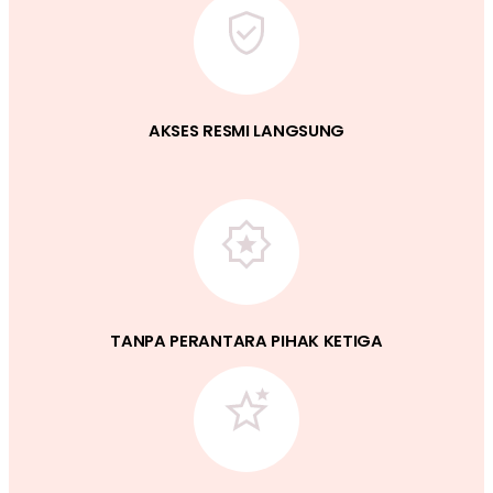
AKSES RESMI LANGSUNG
TANPA PERANTARA PIHAK KETIGA