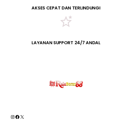
AKSES CEPAT DAN TERLINDUNGI
LAYANAN SUPPORT 24/7 ANDAL
Instagram
Facebook
X