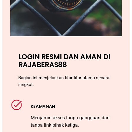
LOGIN RESMI DAN AMAN DI
RAJABERAS88
Bagian ini menjelaskan fitur-fitur utama secara
singkat.
KEAMANAN
Menjamin akses tanpa gangguan dan
tanpa link pihak ketiga.